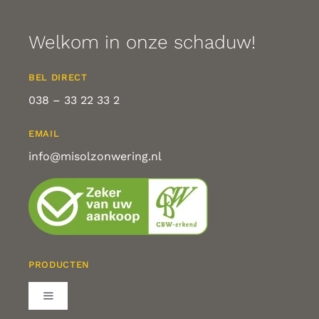
Welkom in onze schaduw!
BEL DIRECT
038 – 33 22 33 2
EMAIL
info@misolzonwering.nl
PRODUCTEN
Toggle
Navigation