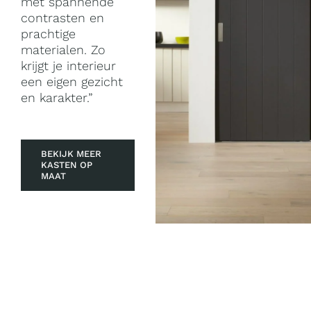
met spannende
contrasten en
prachtige
Domotica
materialen. Zo
krijgt je interieur
Kasten op maat
een eigen gezicht
en karakter.”
Huismerk
BEKIJK MEER
KASTEN OP
MAAT