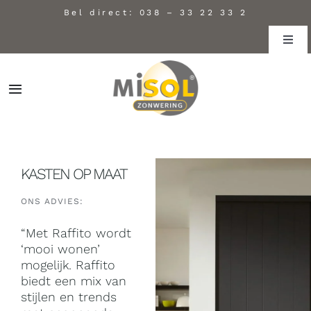
Skip
Bel direct:
038 – 33 22 33 2
to
Toggl
content
Navig
Projecten
Toggle
Zakelijke markt
Navigation
Home Misol
Showroom
KASTEN OP MAAT
Binnen-raamdecoratie
Over ons
ONS ADVIES:
Buiten-zonwering
Reparatie & Service
“Met Raffito wordt
‘mooi wonen’
Dakraam-zonwering
mogelijk. Raffito
Contact
biedt een mix van
stijlen en trends
Horren