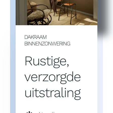
Domotica
Kasten op maat
DAKRAAM
BINNENZONWERING
Huismerk
Rustige,
verzorgde
uitstraling