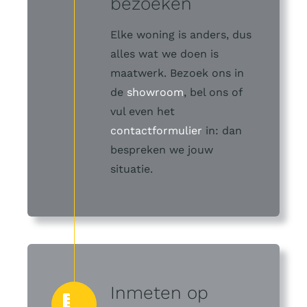
bezoeken
Elke woning is anders, dus
alles wat we doen is
maatwerk. Bezoek ons in
de
showroom
, bel ons of
vul even het
contactformulier
in: dan
bespreken we jouw
situatie.
Inmeten op