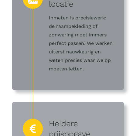
locatie
Inmeten is precisiewerk:
de raambekleding of
zonwering moet immers
perfect passen. We werken
uiterst nauwkeurig en
weten precies waar we op
moeten letten.
Heldere
prijsopgave