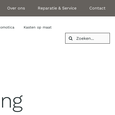
Over ons
Reparatie & Service
Contact
omotica
Kasten op maat
Search
for:
ing