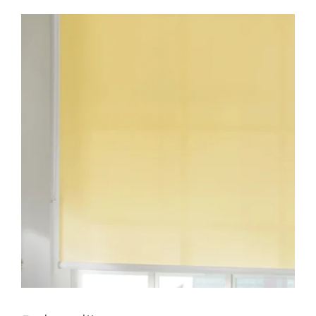
Domotica
Kasten op maat
Huismerk